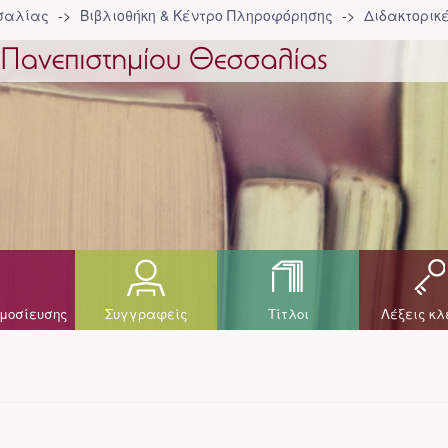
σσαλίας
Βιβλιοθήκη & Κέντρο Πληροφόρησης
Διδακτορικ
μοσίευσης
Συγγραφείς
Τίτλοι
Λέξεις κλ