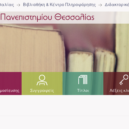
σσαλίας
Βιβλιοθήκη & Κέντρο Πληροφόρησης
Διδακτορικ
μοσίευσης
Συγγραφείς
Τίτλοι
Λέξεις κλ