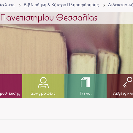
σσαλίας
Βιβλιοθήκη & Κέντρο Πληροφόρησης
Διδακτορικ
μοσίευσης
Συγγραφείς
Τίτλοι
Λέξεις κλ