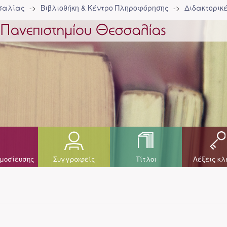
σσαλίας
Βιβλιοθήκη & Κέντρο Πληροφόρησης
Διδακτορικ
μοσίευσης
Συγγραφείς
Τίτλοι
Λέξεις κλ