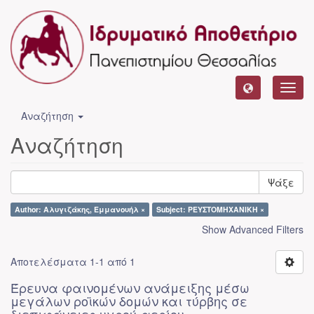
Toggl
navig
Αναζήτηση
Αναζήτηση
Ψάξε
Author: Αλυγιζάκης, Εμμανουήλ ×
Subject: ΡΕΥΣΤΟΜΗΧΑΝΙΚΗ ×
Show Advanced Filters
Αποτελέσματα 1-1 από 1
Έρευνα φαινομένων ανάμειξης μέσω
μεγάλων ροϊκών δομών και τύρβης σε