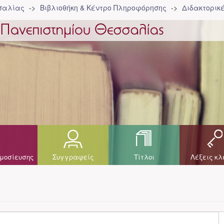
σσαλίας
Βιβλιοθήκη & Κέντρο Πληροφόρησης
Διδακτορικ
μοσίευσης
Συγγραφείς
Τίτλοι
Λέξεις κλ