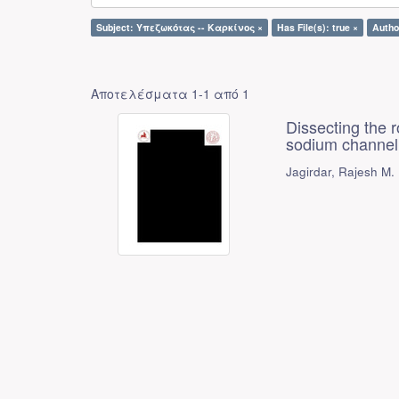
Subject: Υπεζωκότας -- Καρκίνος ×
Has File(s): true ×
Autho
Αποτελέσματα 1-1 από 1
Dissecting the r
sodium channel
Jagirdar, Rajesh M.