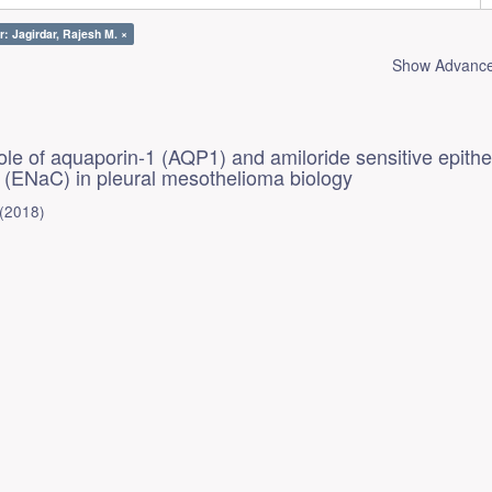
r: Jagirdar, Rajesh M. ×
Show Advanced
ole of aquaporin-1 (AQP1) and amiloride sensitive epithel
 (ENaC) in pleural mesothelioma biology
(
2018
)