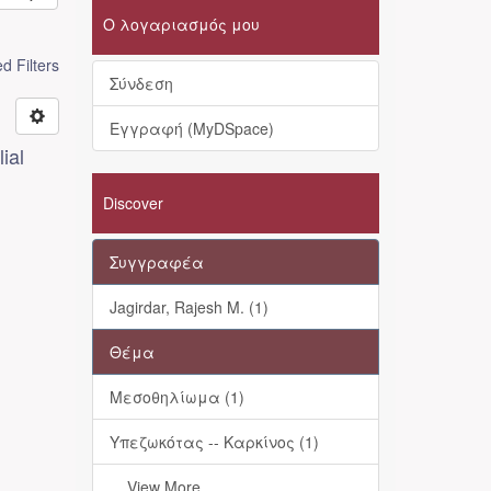
Ο λογαριασμός μου
 Filters
Σύνδεση
Εγγραφή (MyDSpace)
ial
Discover
Συγγραφέα
Jagirdar, Rajesh M. (1)
Θέμα
Μεσοθηλίωμα (1)
Υπεζωκότας -- Καρκίνος (1)
... View More