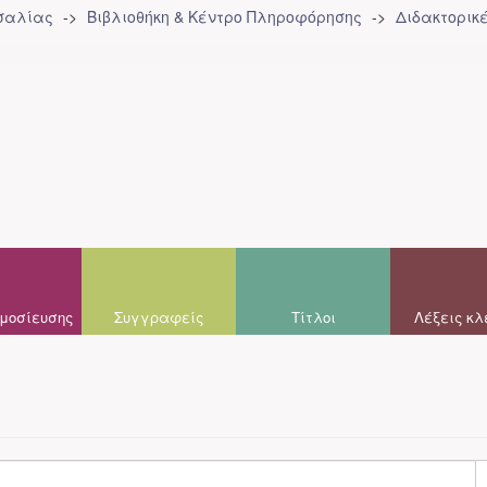
σσαλίας
Βιβλιοθήκη & Κέντρο Πληροφόρησης
Διδακτορικ
μοσίευσης
Συγγραφείς
Τίτλοι
Λέξεις κλ