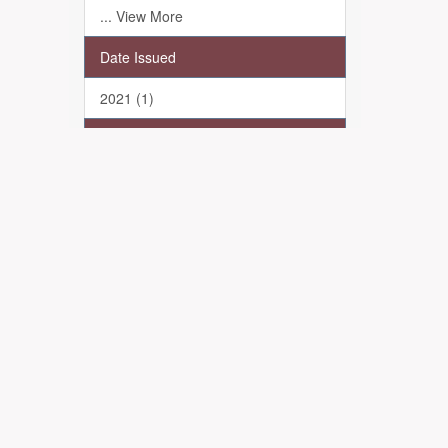
... View More
Date Issued
2021 (1)
Has File(s)
Yes (1)
Πληροφορίες-Επικοινωνία
Απόθεση
Σχετικά με
Βοήθεια
Επικοινωνήστε μαζί μας