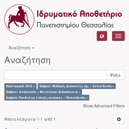
Toggl
navig
Αναζήτηση
Αναζήτηση
Ψάξε
Date issued: 2015 ×
Subject: Μάθηση, Δυσκολίες της -- Εκπαίδευση ×
Subject: Ανάγνωση -- Μελέτη και διδασκαλία ×
Subject: Παιδιά με ειδικές ανάγκες -- Εκπαίδευση ×
Show Advanced Filters
Αποτελέσματα 1-1 από 1