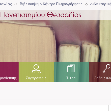
σσαλίας
Βιβλιοθήκη & Κέντρο Πληροφόρησης
Διδακτορικ
μοσίευσης
Συγγραφείς
Τίτλοι
Λέξεις κλ