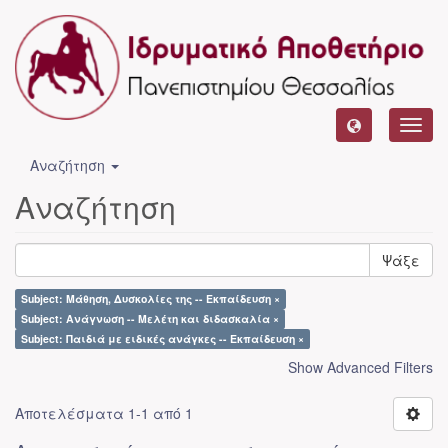
Toggl
navig
Αναζήτηση
Αναζήτηση
Ψάξε
Subject: Μάθηση, Δυσκολίες της -- Εκπαίδευση ×
Subject: Ανάγνωση -- Μελέτη και διδασκαλία ×
Subject: Παιδιά με ειδικές ανάγκες -- Εκπαίδευση ×
Show Advanced Filters
Αποτελέσματα 1-1 από 1