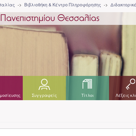
σσαλίας
Βιβλιοθήκη & Κέντρο Πληροφόρησης
Διδακτορικ
μοσίευσης
Συγγραφείς
Τίτλοι
Λέξεις κλ