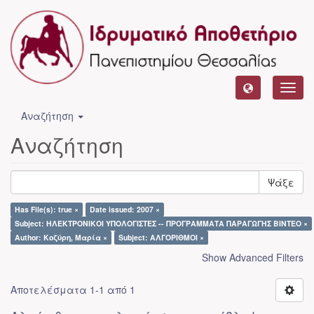
Toggl
navig
Αναζήτηση
Αναζήτηση
Ψάξε
Has File(s): true ×
Date issued: 2007 ×
Subject: ΗΛΕΚΤΡΟΝΙΚΟΙ ΥΠΟΛΟΓΙΣΤΕΣ -- ΠΡΟΓΡΑΜΜΑΤΑ ΠΑΡΑΓΩΓΗΣ ΒΙΝΤΕΟ ×
Author: Κοζύρη, Μαρία ×
Subject: ΑΛΓΟΡΙΘΜΟΙ ×
Show Advanced Filters
Αποτελέσματα 1-1 από 1