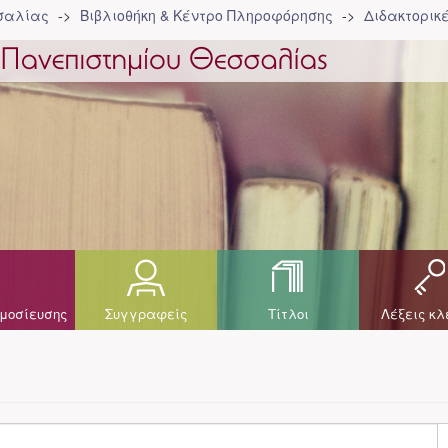
σσαλίας
Βιβλιοθήκη & Κέντρο Πληροφόρησης
Διδακτορικ
μοσίευσης
Συγγραφείς
Τίτλοι
Λέξεις κλ