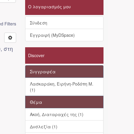
Ο λογαριασμός μου
Σύνδεση
 Filters
Εγγραφή (MyDSpace)
, στη
Discover
Συγγραφέα
Λασκαράκη, Ειρήνη-Ροδόπη Μ.
(1)
Θέμα
Ακοή, Διαταραχές της (1)
Δυσλεξία (1)