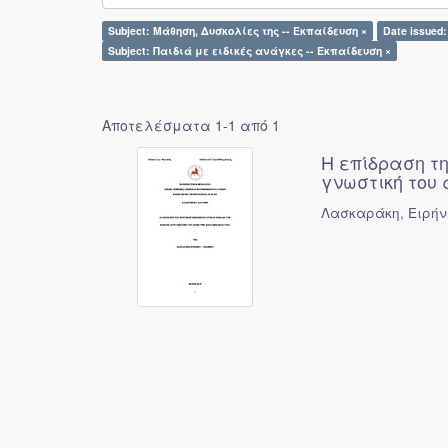
Subject: Μάθηση, Δυσκολίες της -- Εκπαίδευση ×
Date issued:
Subject: Παιδιά με ειδικές ανάγκες -- Εκπαίδευση ×
Αποτελέσματα 1-1 από 1
Η επίδραση τη
γνωστική του
Λασκαράκη, Ειρήν