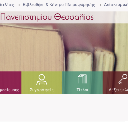
σσαλίας
Βιβλιοθήκη & Κέντρο Πληροφόρησης
Διδακτορικ
μοσίευσης
Συγγραφείς
Τίτλοι
Λέξεις κλ