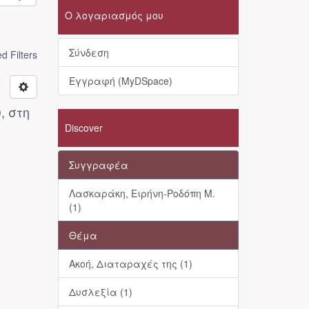
Ο λογαριασμός μου
Σύνδεση
 Filters
Εγγραφή (MyDSpace)
, στη
Discover
Συγγραφέα
Λασκαράκη, Ειρήνη-Ροδόπη Μ.
(1)
Θέμα
Ακοή, Διαταραχές της (1)
Δυσλεξία (1)