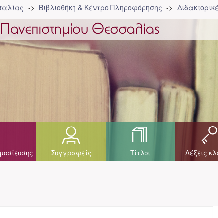
σσαλίας
Βιβλιοθήκη & Κέντρο Πληροφόρησης
Διδακτορικ
μοσίευσης
Συγγραφείς
Τίτλοι
Λέξεις κλ