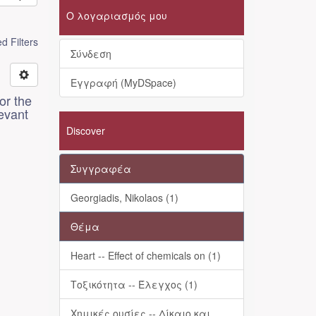
Ο λογαριασμός μου
 Filters
Σύνδεση
Εγγραφή (MyDSpace)
for the
levant
Discover
Συγγραφέα
Georgiadis, Nikolaos (1)
Θέμα
Heart -- Effect of chemicals on (1)
Τοξικότητα -- Έλεγχος (1)
Χημικές ουσίες -- Δίκαιο και