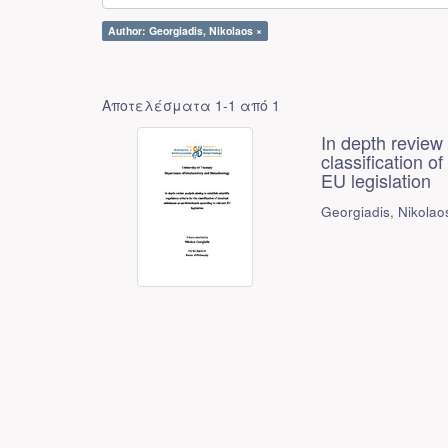
Author: Georgiadis, Nikolaos ×
Αποτελέσματα 1-1 από 1
In depth review 
classification o
EU legislation
Georgiadis, Nikolao