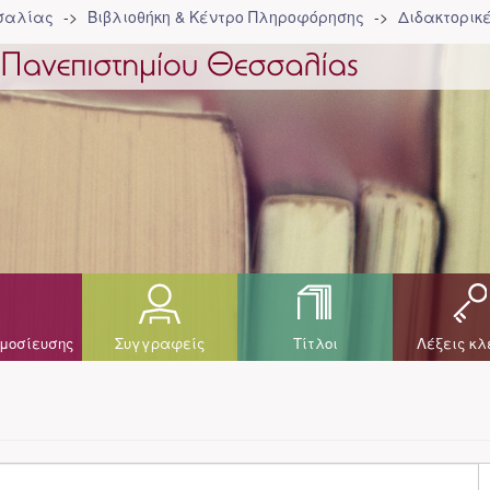
σσαλίας
Βιβλιοθήκη & Κέντρο Πληροφόρησης
Διδακτορικ
μοσίευσης
Συγγραφείς
Τίτλοι
Λέξεις κλ