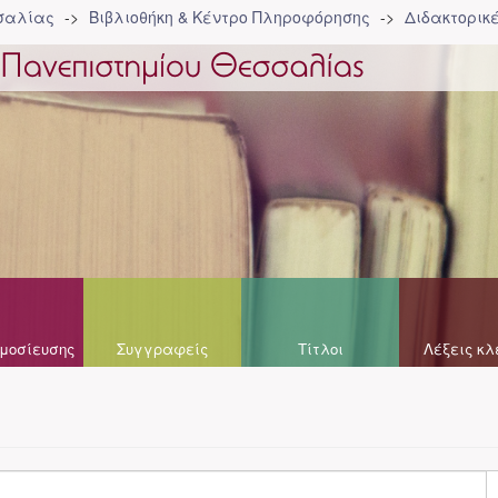
σσαλίας
Βιβλιοθήκη & Κέντρο Πληροφόρησης
Διδακτορικ
μοσίευσης
Συγγραφείς
Τίτλοι
Λέξεις κλ