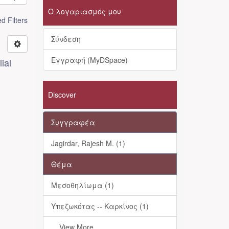
Ο λογαριασμός μου
 Filters
Σύνδεση
Εγγραφή (MyDSpace)
ial
Discover
Συγγραφέα
Jagirdar, Rajesh M. (1)
Θέμα
Μεσοθηλίωμα (1)
Υπεζωκότας -- Καρκίνος (1)
... View More