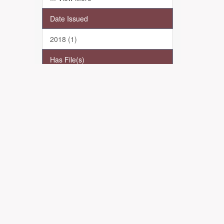
Date Issued
2018 (1)
Has File(s)
Yes (1)
Πληροφορίες-Επικοινωνία
Απόθεση
Σχετικά με
Βοήθεια
Επικοινωνήστε μαζί μας