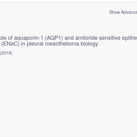
Show Advanced
ole of aquaporin-1 (AQP1) and amiloride sensitive epithel
 (ENaC) in pleural mesothelioma biology
(
2018
)