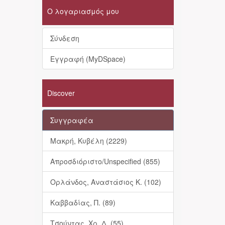
Ο λογαριασμός μου
Σύνδεση
Εγγραφή (MyDSpace)
Discover
Συγγραφέα
Μακρή, Κυβέλη (2229)
Απροσδιόριστο/Unspecified (855)
Ορλάνδος, Αναστάσιος Κ. (102)
Καββαδίας, Π. (89)
Τσούντας, Χρ. Δ. (55)