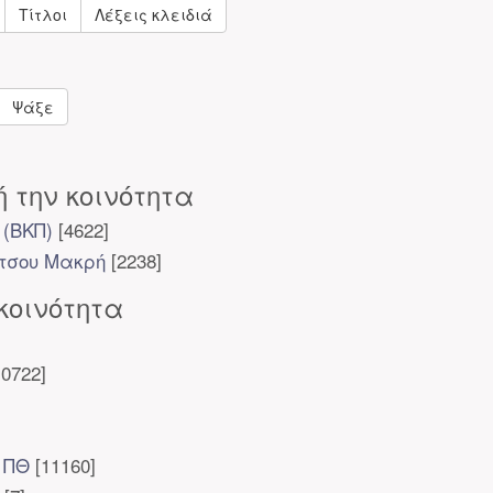
Τίτλοι
Λέξεις κλειδιά
Ψάξε
 την κοινότητα
 (ΒΚΠ)
[4622]
ίτσου Μακρή
[2238]
κοινότητα
0722]
 ΠΘ
[11160]