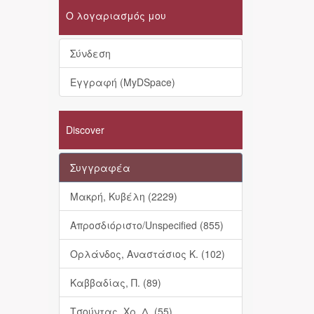
Ο λογαριασμός μου
Σύνδεση
Εγγραφή (MyDSpace)
Discover
Συγγραφέα
Μακρή, Κυβέλη (2229)
Απροσδιόριστο/Unspecified (855)
Ορλάνδος, Αναστάσιος Κ. (102)
Καββαδίας, Π. (89)
Τσούντας, Χρ. Δ. (55)