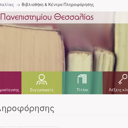
σσαλίας
Βιβλιοθήκη & Κέντρο Πληροφόρησης
μοσίευσης
Συγγραφείς
Τίτλοι
Λέξεις κλ
Πληροφόρησης