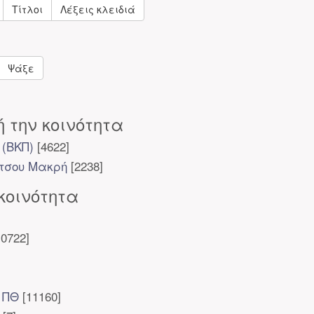
Τίτλοι
Λέξεις κλειδιά
Ψάξε
 την κοινότητα
 (ΒΚΠ)
[4622]
ίτσου Μακρή
[2238]
κοινότητα
0722]
 ΠΘ
[11160]