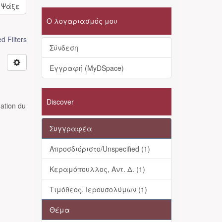
Ψάξε
Ο λογαριασμός μου
 Filters
Σύνδεση
Εγγραφή (MyDSpace)
Discover
ation du
Συγγραφέα
Απροσδιόριστο/Unspecified (1)
Κεραμόπουλλος, Αντ. Δ. (1)
Τιμόθεος, Ιερουσολύμων (1)
Θέμα