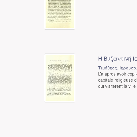
Η Βυζαντινή Ι
Τιμόθεος, Ιερουσ
L’a apres avoir exp
capitale religieuse 
qui visiterent la ville 