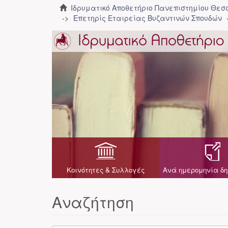
Ιδρυματικό Αποθετήριο Πανεπιστημίου Θε
Επετηρίς Εταιρείας Βυζαντινών Σπουδών
Κοινότητες & Συλλογές
Ανά ημερομηνία δη
Αναζήτηση