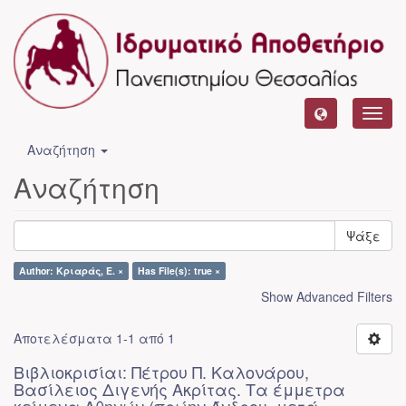
Toggl
navig
Αναζήτηση
Αναζήτηση
Ψάξε
Author: Κριαράς, Ε. ×
Has File(s): true ×
Show Advanced Filters
Αποτελέσματα 1-1 από 1
Βιβλιοκρισίαι: Πέτρου Π. Καλονάρου,
Βασίλειος Διγενής Ακρίτας. Τα έμμετρα