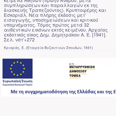
κείμενα Αθηνών (πρώην Άνδρου, μετά
συμπληρώσεων και παραλλαγών εκ της
διασκευής Τραπεζούντος). Κρυπτοφέρης και
Εσκοριάλ. Νέα πλήρης έκδοσις μετ'
εισαγωγής, υποσημειώσεων και κριτικού
υπομνήματος. Τόμος πρώτος μετά 32
αυθεντικών εικόνων εκτός κειμένου. Αρχαίος
εκδοτικός οίκος Δημ. Δημητράκου A. Ε. [1941].
Σελ. νστ'+272
Κριαράς, Ε.
(
Εταιρεία Βυζαντινών Σπουδών
,
1941
)