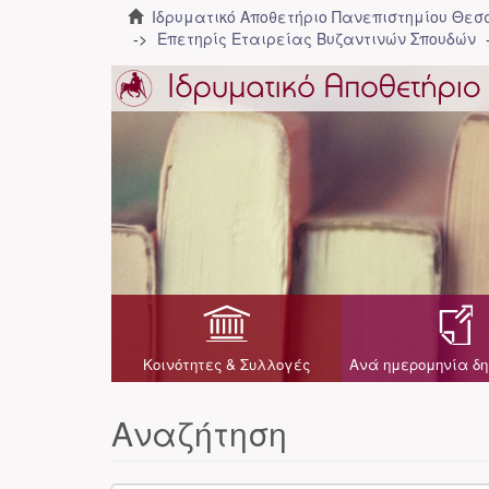
Ιδρυματικό Αποθετήριο Πανεπιστημίου Θε
Επετηρίς Εταιρείας Βυζαντινών Σπουδών
Κοινότητες & Συλλογές
Ανά ημερομηνία δη
Αναζήτηση