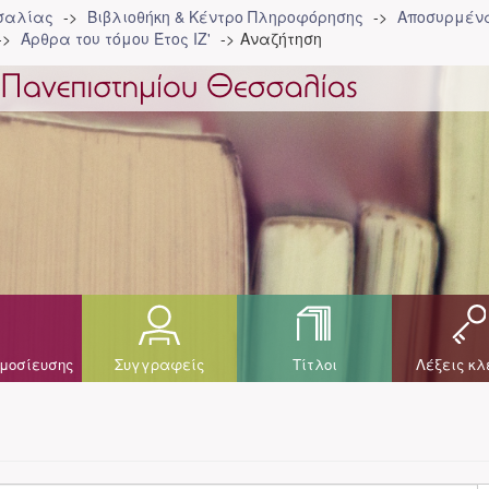
σσαλίας
Βιβλιοθήκη & Κέντρο Πληροφόρησης
Αποσυρμένα
Άρθρα του τόμου Έτος ΙΖ'
Αναζήτηση
μοσίευσης
Συγγραφείς
Τίτλοι
Λέξεις κλ