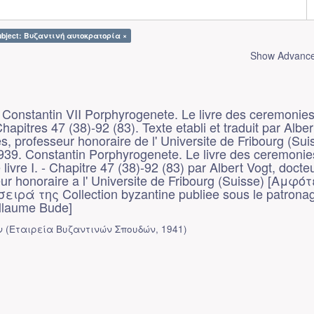
ubject: Βυζαντινή αυτοκρατορία ×
Show Advanced
Constantin VII Porphyrogenete. Le livre des ceremonies
-Chapitres 47 (38)-92 (83). Texte etabli et traduit par Alber
es, professeur honoraire de l' Universite de Fribourg (Sui
939. Constantin Porphyrogenete. Le livre des ceremoni
livre I. - Chapitre 47 (38)-92 (83) par Albert Vogt, docte
seur honoraire a l' Universite de Fribourg (Suisse) [Αμφό
σειρά της Collection byzantine publiee sous le patronag
illaume Bude]
ν
(
Εταιρεία Βυζαντινών Σπουδών
,
1941
)