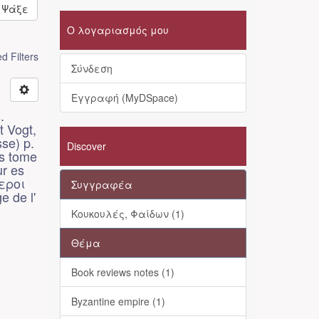
Ψάξε
Ο λογαριασμός μου
 Filters
Σύνδεση
Εγγραφή (MyDSpace)
.
t Vogt,
sse) p.
Discover
es tome
ur es
τεροι
Συγγραφέα
e de l'
Κουκουλές, Φαίδων (1)
Θέμα
Book reviews notes (1)
Byzantine empire (1)