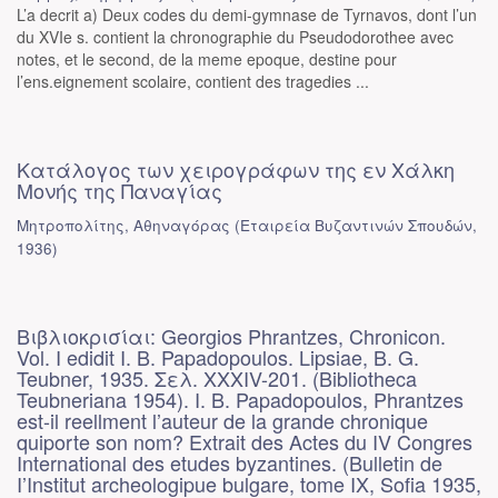
L’a decrit a) Deux codes du demi-gymnase de Tyrnavos, dont l’un
du XVIe s. contient la chronographie du Pseudodorothee avec
notes, et le second, de la meme epoque, destine pour
l’ens.eignement scolaire, contient des tragedies ...
Κατάλογος των χειρογράφων της εν Χάλκη
Μονής της Παναγίας
Μητροπολίτης, Αθηναγόρας
(
Εταιρεία Βυζαντινών Σπουδών
,
1936
)
Βιβλιοκρισίαι: Georgios Phrantzes, Chronicon.
Vol. I edidit I. B. Papadopoulos. Lipsiae, B. G.
Teubner, 1935. Σελ. XXXIV-201. (Bibliotheca
Teubneriana 1954). I. B. Papadopoulos, Phrantzes
est-il reellment l’auteur de la grande chronique
quiporte son nom? Extrait des Actes du IV Congres
International des etudes byzantines. (Bulletin de
I’Institut archeologipue bulgare, tome IX, Sofia 1935,