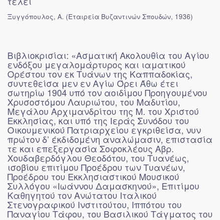
τέλει
Ξυγγόπουλος, Α.
(
Εταιρεία Βυζαντινών Σπουδών
,
1936
)
Βιβλιοκρισίαι: «Ασματική Ακολουθία του Αγίου
ενδόξου μεγαλομάρτυρος και ιαματικού
Ορέστου τον εκ Τυάνων της Καππαδοκίας,
συντεθείσα μεν εν Αγίω Όρει Άθω έτει
σωτηρίω 1904 υπό τον αοιδίμου Προηγουμένου
Χρυσοστόμου Λαυριώτου, του Μαδυτίου,
Μεγάλου Αρχιμανδρίτου της Μ. του Χριστού
Εκκλησίας, και υπό της Ιεράς Συνόδου του
Οικουμενικού Πατριαρχείου εγκριθείσα, νυν
πρώτον δ’ έκδιδομένη αναλώμασιν, επιστασία
τε και επεξεργασία Σοφοκλέους Αβρ.
Χουδαβερδόγλου Θεοδότου, του Τυανέως,
ισοβίου επιτίμου Προέδρου των Τυανέων,
Προέδρου του Εκκλησιαστικού Μουσικού
Συλλόγου «Ιωάννου Δαμασκηνού», Επιτίμου
Καθηγητού τον Ανώτατου Ιταλικού
Στενογραφικού Ινστιτούτου, Ιππότου του
Παναγίου Τάφου, του Βασιλικού Τάγματος του