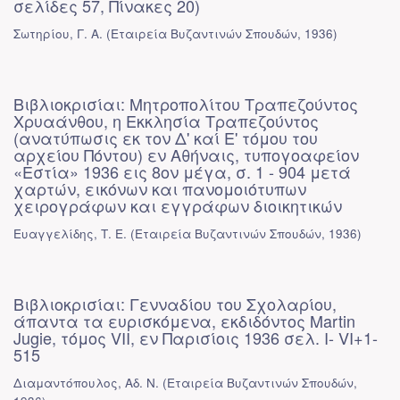
σελίδες 57, Πίνακες 20)
Σωτηρίου, Γ. Α.
(
Εταιρεία Βυζαντινών Σπουδών
,
1936
)
Βιβλιοκρισίαι: Μητροπολίτου Τραπεζούντος
Χρυαάνθου, η Εκκλησία Τραπεζούντος
(ανατύπωσις εκ τον Δ' καί Ε' τόμου του
αρχείου Πόντου) εν Αθήναις, τυπογοαφείον
«Εστία» 1936 εις 8ον μέγα, σ. 1 - 904 μετά
χαρτών, εικόνων και πανομοιότυπων
χειρογράφων και εγγράφων διοικητικών
Ευαγγελίδης, Τ. Ε.
(
Εταιρεία Βυζαντινών Σπουδών
,
1936
)
Βιβλιοκρισίαι: Γενναδίου του Σχολαρίου,
άπαντα τα ευρισκόμενα, εκδιδόντος Martin
Jugie, τόμος VII, εν Παρισίοις 1936 σελ. I- VI+1-
515
Διαμαντόπουλος, Αδ. Ν.
(
Εταιρεία Βυζαντινών Σπουδών
,