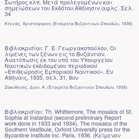
Σωτήρος κλπ. Μετά προλεγομένων και
σημειώσεων του Εκδότου.Αθήνησιν αφλς’. Σελ.
34
Κτενάς, Χριστόφορος
(
Εταιρεία Βυζαντινών Σπουδών
,
1936
)
Βιβλιοκρισίαι: Γ. Ε. Γεωργακοπούλου, Οι
λιμένες των ξένων εις το Βυζάντιον.
Ανατύπωσις εκ του υπό του Υπουργείου
Ναυτικών εκδιδομένου περιοδικού
«Επιθεώρησις Εμπορικού Ναυτικού». Εν
Αθήναις, 1935, σελ. 31, 8ον
Ζακυθηνός, Διον. Α.
(
Εταιρεία Βυζαντινών Σπουδών
,
1936
)
Βιβλιοκρισίαι: Th. Whittemore, The mosaics of St.
Sophia at Instanbul (second preliminary Report
work done in 1933 and 1934). The mosaics of the
Southern Vestibule, Oxford University press for the
Byzantine Institute inc. Paris, 1936. (Κείμενον