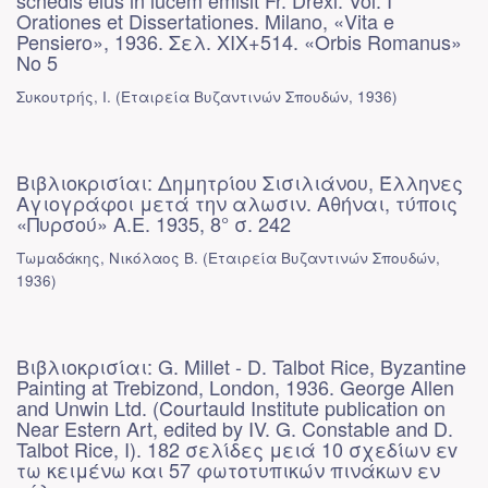
schedis eius in lucem emisit Fr. Drexl. Vol. I
Orationes et Dissertationes. Milano, «Vita e
Pensiero», 1936. Σελ. XIX+514. «Orbis Romanus»
No 5
Συκουτρής, Ι.
(
Εταιρεία Βυζαντινών Σπουδών
,
1936
)
Βιβλιοκρισίαι: Δημητρίου Σισιλιάνου, Έλληνες
Αγιογράφοι μετά την αλωσιν. Αθήναι, τύποις
«Πυρσού» Α.Ε. 1935, 8° σ. 242
Τωμαδάκης, Νικόλαος Β.
(
Εταιρεία Βυζαντινών Σπουδών
,
1936
)
Βιβλιοκρισίαι: G. Millet - D. Talbot Rice, Byzantine
Painting at Trebizond, London, 1936. George Allen
and Unwin Ltd. (Courtauld Institute publication on
Near Estern Art, edited by IV. G. Constable and D.
Talbot Rice, I). 182 σελίδες μειά 10 σχεδίων εv
τω κειμένω και 57 φωτοτυπικών πινάκων εν