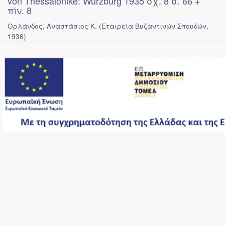
von Thessalonike: Wurzburg 1935 σχ. 8 σ. 66 +
πίν. 8
Ορλάνδος, Αναστάσιος Κ.
(
Εταιρεία Βυζαντινών Σπουδών
,
1936
)