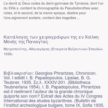
L’a decrit a) Deux codes du demi-gymnase de Tyrnavos, dont l’un
du XVIe s. contient la chronographie du Pseudodorothee avec
notes, et le second, de la meme epoque, destine pour
l’ens.eignement scolaire, contient des tragedies ...
Κατάλογος των χειρογράφων της εν Χάλκη
Μονής της Παναγίας
Μητροπολίτης, Αθηναγόρας
(
Εταιρεία Βυζαντινών Σπουδών
,
1936
)
Βιβλιοκρισίαι: Georgios Phrantzes, Chronicon.
Vol. I edidit I. B. Papadopoulos. Lipsiae, B. G.
Teubner, 1935. Σελ. XXXIV-201. (Bibliotheca
Teubneriana 1954). I. B. Papadopoulos, Phrantzes
est-il reellment l’auteur de la grande chronique
quiporte son nom? Extrait des Actes du IV Congres
International des etudes byzantines. (Bulletin de
I’Institut archeologipue bulgare, tome IX, Sofia 1935,