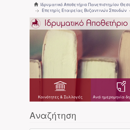
Ιδρυματικό Αποθετήριο Πανεπιστημίου Θε
Επετηρίς Εταιρείας Βυζαντινών Σπουδών
Κοινότητες & Συλλογές
Ανά ημερομηνία δη
Αναζήτηση