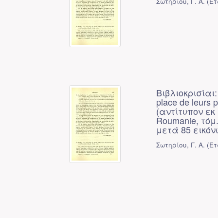
Σωτηρίου, Γ. Α.
(
Ετ
Βιβλιοκρισίαι: 
place de leurs 
(αντίτυπον εκ 
Roumanie, τόμ.
μετά 85 εικόν
Σωτηρίου, Γ. Α.
(
Ετ