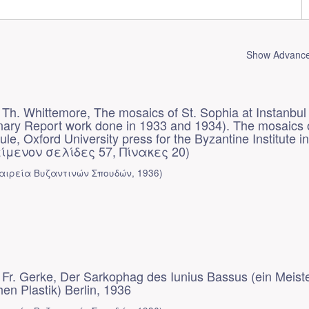
Show Advanced
Th. Whittemore, The mosaics of St. Sophia at Instanbul
nary Report work done in 1933 and 1934). The mosaics 
le, Oxford University press for the Byzantine Institute in
Κείμενον σελίδες 57, Πίνακες 20)
αιρεία Βυζαντινών Σπουδών
,
1936
)
Fr. Gerke, Der Sarkophag des Iunius Bassus (ein Meist
chen Plastik) Berlin, 1936