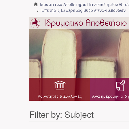
Ιδρυματικό Αποθετήριο Πανεπιστημίου Θε
Επετηρίς Εταιρείας Βυζαντινών Σπουδών
Κοινότητες & Συλλογές
Ανά ημερομηνία δη
Filter by: Subject