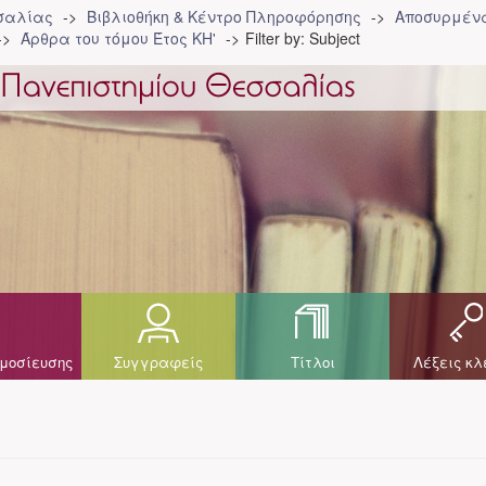
σσαλίας
Βιβλιοθήκη & Κέντρο Πληροφόρησης
Αποσυρμένα
Άρθρα του τόμου Έτος ΚΗ'
Filter by: Subject
μοσίευσης
Συγγραφείς
Τίτλοι
Λέξεις κλ