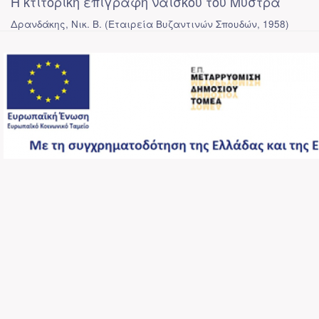
Η κτιτορική επιγραφή ναΐσκου του Μυστρά
Δρανδάκης, Νικ. Β.
(
Εταιρεία Βυζαντινών Σπουδών
,
1958
)