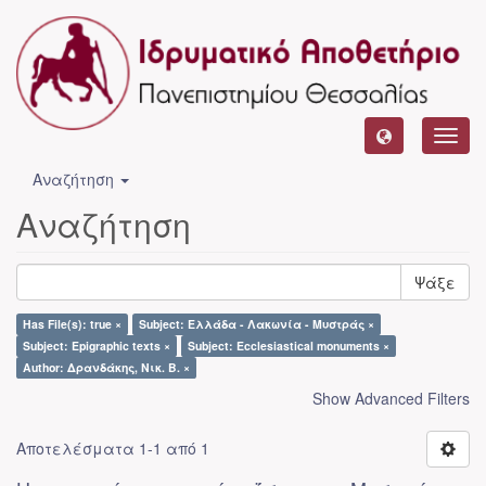
Toggl
navig
Αναζήτηση
Αναζήτηση
Ψάξε
Has File(s): true ×
Subject: Ελλάδα - Λακωνία - Μυστράς ×
Subject: Epigraphic texts ×
Subject: Ecclesiastical monuments ×
Author: Δρανδάκης, Νικ. Β. ×
Show Advanced Filters
Αποτελέσματα 1-1 από 1