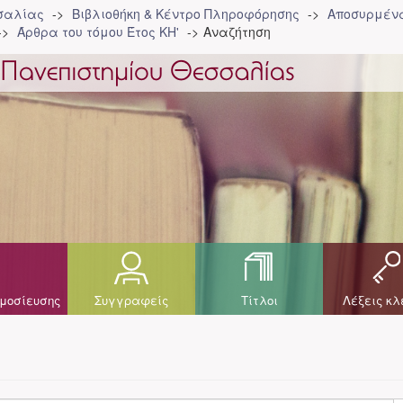
σσαλίας
Βιβλιοθήκη & Κέντρο Πληροφόρησης
Αποσυρμένα
Άρθρα του τόμου Έτος ΚΗ'
Αναζήτηση
μοσίευσης
Συγγραφείς
Τίτλοι
Λέξεις κλ