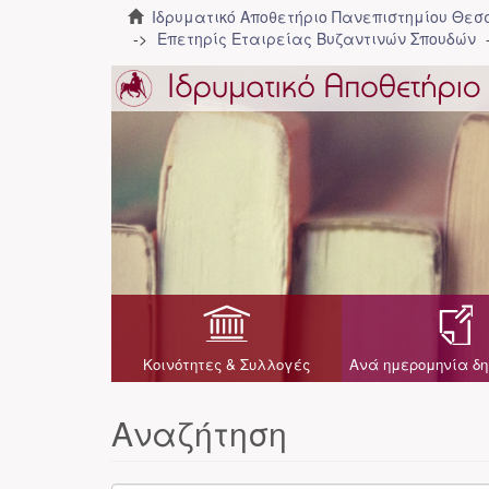
Ιδρυματικό Αποθετήριο Πανεπιστημίου Θε
Επετηρίς Εταιρείας Βυζαντινών Σπουδών
Κοινότητες & Συλλογές
Ανά ημερομηνία δη
Αναζήτηση