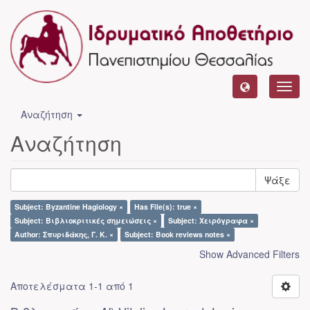
Toggl
navig
Αναζήτηση
Αναζήτηση
Ψάξε
Subject: Byzantine Hagiology ×
Has File(s): true ×
Subject: Βιβλιοκριτικές σημειώσεις ×
Subject: Χειρόγραφα ×
Author: Σπυριδάκης, Γ. Κ. ×
Subject: Book reviews notes ×
Show Advanced Filters
Αποτελέσματα 1-1 από 1