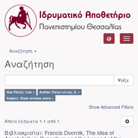
Toggl
navig
Αναζήτηση
Αναζήτηση
Ψάξε
Has File(s): true ×
Author: Πατρινέλης, Χ. ×
Subject: Book reviews notes ×
Show Advanced Filters
Αποτελέσματα 1-1 από 1
Βιβλιοκρισίαι: Francis Dvornik, The Idea of