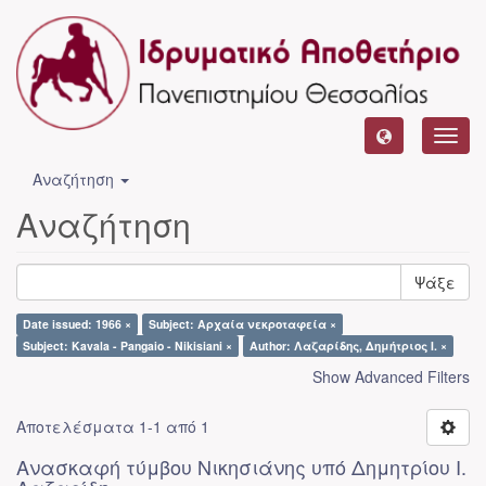
Toggl
navig
Αναζήτηση
Αναζήτηση
Ψάξε
Date issued: 1966 ×
Subject: Αρχαία νεκροταφεία ×
Subject: Kavala - Pangaio - Nikisiani ×
Author: Λαζαρίδης, Δημήτριος Ι. ×
Show Advanced Filters
Αποτελέσματα 1-1 από 1
Ανασκαφή τύμβου Νικησιάνης υπό Δημητρίου Ι.