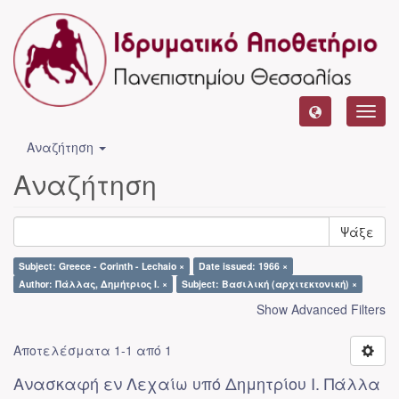
Toggl
navig
Αναζήτηση
Αναζήτηση
Ψάξε
Subject: Greece - Corinth - Lechaio ×
Date issued: 1966 ×
Author: Πάλλας, Δημήτριος Ι. ×
Subject: Βασιλική (αρχιτεκτονική) ×
Show Advanced Filters
Αποτελέσματα 1-1 από 1
Ανασκαφή εν Λεχαίω υπό Δημητρίου Ι. Πάλλα