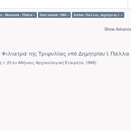
e - Messenia - Filiatra ×
Date issued: 1966 ×
Author: Πάλλας, Δημήτριος Ι. ×
Show Advanced
 Φιλιατρά της Τριφυλίας υπό Δημητρίου Ι. Πάλλα
 Ι.
(
Η εν Αθήναις Αρχαιολογική Εταιρεία
,
1966
)