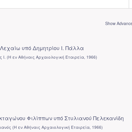
Show Advanced
Λεχαίω υπό Δημητρίου Ι. Πάλλα
 Ι.
(
Η εν Αθήναις Αρχαιολογική Εταιρεία
,
1966
)
ταγώνου Φιλίππων υπό Στυλιανού Πελεκανίδη
λιανός
(
Η εν Αθήναις Αρχαιολογική Εταιρεία
,
1966
)