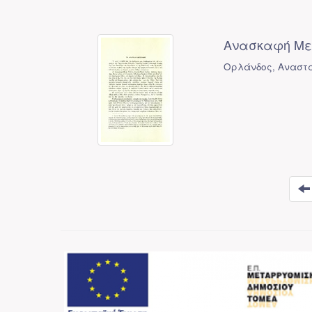
Ανασκαφή Μεσ
Ορλάνδος, Αναστά