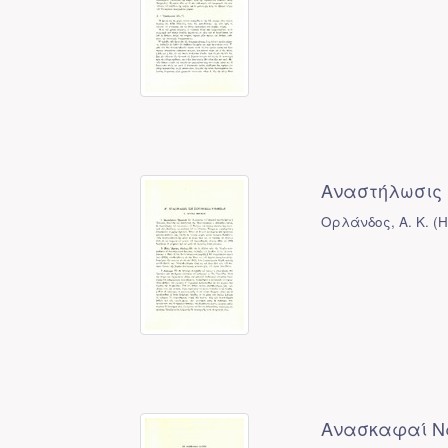
Αναστήλωσις 
Ορλάνδος, Α. Κ.
(
Η
Ανασκαφαί Νά