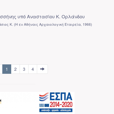
σήνης υπό Αναστασίου Κ. Ορλάνδου
σιος Κ.
(
Η εν Αθήναις Αρχαιολογική Εταιρεία
,
1966
)
1
2
3
4