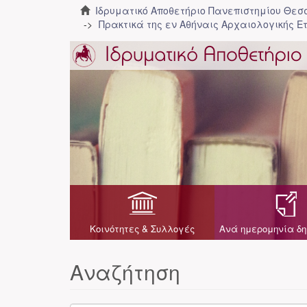
Ιδρυματικό Αποθετήριο Πανεπιστημίου Θε
Πρακτικά της εν Αθήναις Αρχαιολογικής Ε
Κοινότητες & Συλλογές
Ανά ημερομηνία δη
Αναζήτηση