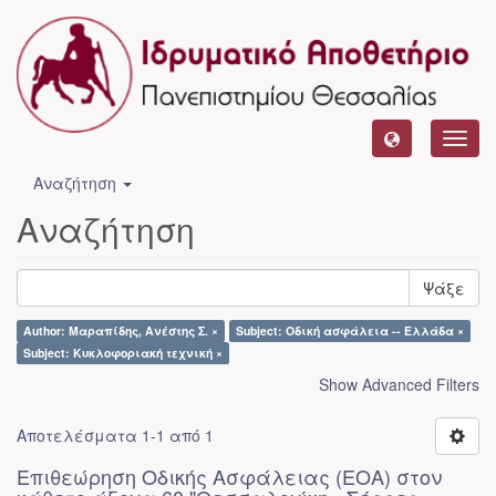
Toggl
navig
Αναζήτηση
Αναζήτηση
Ψάξε
Author: Μαραπίδης, Ανέστης Σ. ×
Subject: Οδική ασφάλεια -- Ελλάδα ×
Subject: Κυκλοφοριακή τεχνική ×
Show Advanced Filters
Αποτελέσματα 1-1 από 1
Επιθεώρηση Οδικής Ασφάλειας (ΕΟΑ) στον