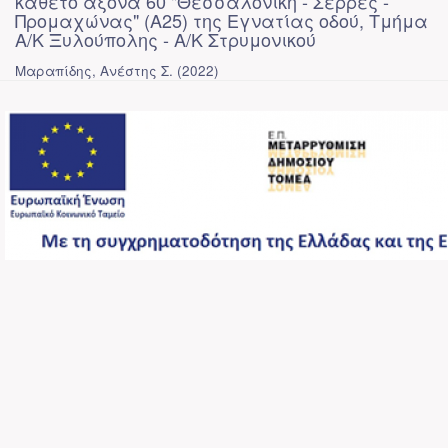
κάθετο άξονα 60 "Θεσσαλονίκη - Σέρρες -
Προμαχώνας" (Α25) της Εγνατίας οδού, Τμήμα
Α/Κ Ξυλούπολης - Α/Κ Στρυμονικού
Μαραπίδης, Ανέστης Σ.
(
2022
)