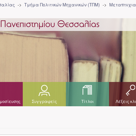
σσαλίας
Τμήμα Πολιτικών Μηχανικών (ΤΠΜ)
Μεταπτυχια
μοσίευσης
Συγγραφείς
Τίτλοι
Λέξεις κλ