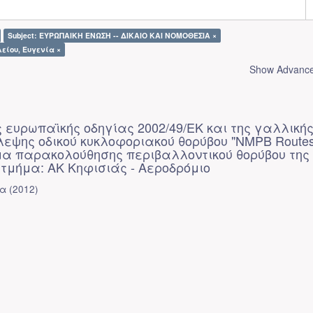
Subject: ΕΥΡΩΠΑΙΚΗ ΕΝΩΣΗ -- ΔΙΚΑΙΟ ΚΑΙ ΝΟΜΟΘΕΣΙΑ ×
λείου, Ευγενία ×
Show Advanced
 ευρωπαϊκής οδηγίας 2002/49/ΕΚ και της γαλλική
εψης οδικού κυκλοφοριακού θορύβου "NMPB Routes
α παρακολούθησης περιβαλλοντικού θορύβου της
- τμήμα: ΑΚ Κηφισιάς - Αεροδρόμιο
ία
(
2012
)