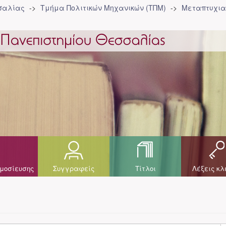
σσαλίας
Τμήμα Πολιτικών Μηχανικών (ΤΠΜ)
Μεταπτυχια
μοσίευσης
Συγγραφείς
Τίτλοι
Λέξεις κλ