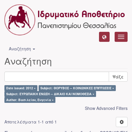
Toggl
navig
Αναζήτηση
Αναζήτηση
Ψάξε
Date issued: 2012 ×
Subject: ΘΟΡΥΒΟΣ -- ΚΟΙΝΩΝΙΚΕΣ ΕΠΙΠΤΩΣΕΙΣ ×
Subject: ΕΥΡΩΠΑΙΚΗ ΕΝΩΣΗ -- ΔΙΚΑΙΟ ΚΑΙ ΝΟΜΟΘΕΣΙΑ ×
Author: Βασιλείου, Ευγενία ×
Show Advanced Filters
Αποτελέσματα 1-1 από 1