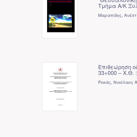
Τμήμα Α/Κ Ξυλ
Μαραπίδης, Ανέστ
Επιθεώρηση ο
33+000 – Χ.Θ. 
Ροκάς, Νικόλαος Α