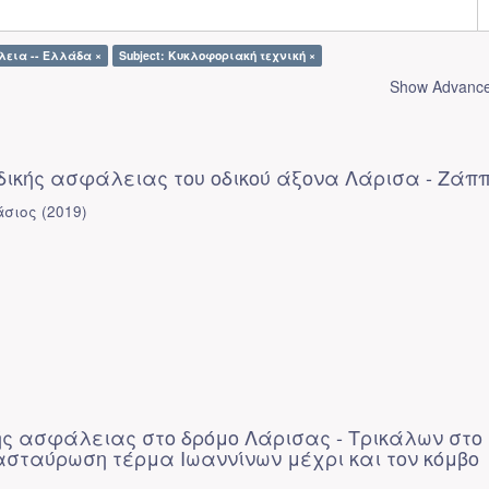
λεια -- Ελλάδα ×
Subject: Κυκλοφοριακή τεχνική ×
Show Advanced
δικής ασφάλειας του οδικού άξονα Λάρισα - Ζάππ
άσιος
(
2019
)
ής ασφάλειας στο δρόμο Λάρισας - Τρικάλων στο
ασταύρωση τέρμα Ιωαννίνων μέχρι και τον κόμβο