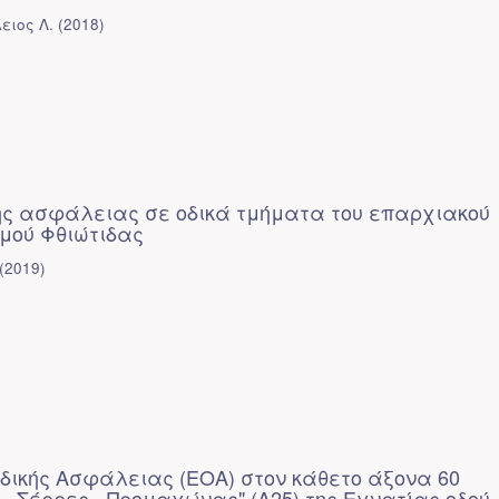
ειος Λ.
(
2018
)
ής ασφάλειας σε οδικά τμήματα του επαρχιακού
ομού Φθιώτιδας
(
2019
)
δικής Ασφάλειας (ΕΟΑ) στον κάθετο άξονα 60
- Σέρρες - Προμαχώνας" (Α25) της Εγνατίας οδού,