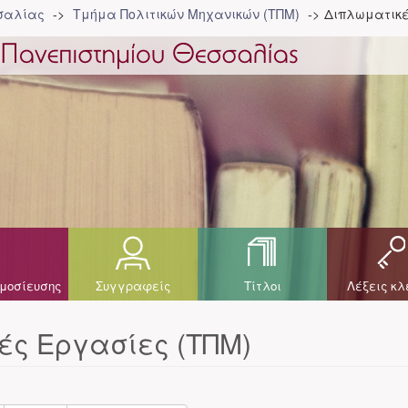
σσαλίας
Τμήμα Πολιτικών Μηχανικών (ΤΠΜ)
Διπλωματικέ
μοσίευσης
Συγγραφείς
Τίτλοι
Λέξεις κλ
ές Εργασίες (ΤΠΜ)