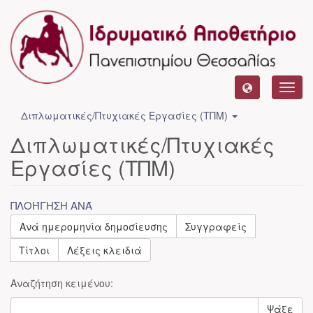
Toggl
navig
Διπλωματικές/Πτυχιακές Εργασίες (ΤΠΜ)
Διπλωματικές/Πτυχιακές
Εργασίες (ΤΠΜ)
ΠΛΟΉΓΗΣΗ ΑΝΆ
Ανά ημερομηνία δημοσίευσης
Συγγραφείς
Τίτλοι
Λέξεις κλειδιά
Αναζήτηση κειμένου:
Ψάξε