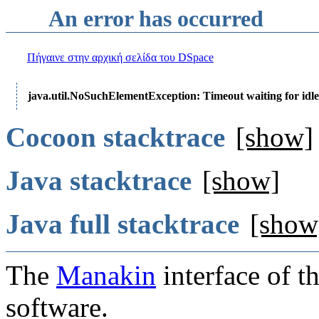
An error has occurred
Πήγαινε στην αρχική σελίδα του DSpace
java.util.NoSuchElementException: Timeout waiting for idle
Cocoon stacktrace
[show]
Java stacktrace
[show]
Java full stacktrace
[show
The
Manakin
interface of t
software.