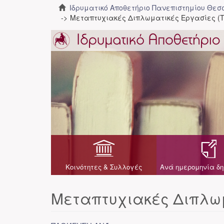
Ιδρυματικό Αποθετήριο Πανεπιστημίου Θε
Μεταπτυχιακές Διπλωματικές Εργασίες (Τ
Κοινότητες & Συλλογές
Ανά ημερομηνία δη
Μεταπτυχιακές Διπλωμ