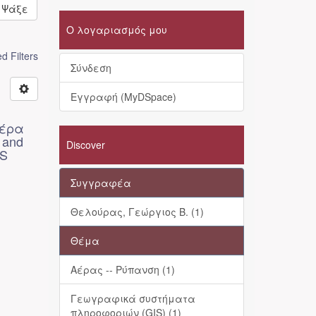
Ψάξε
Ο λογαριασμός μου
 Filters
Σύνδεση
Εγγραφή (MyDSpace)
αέρα
 and
Discover
IS
Συγγραφέα
Θελούρας, Γεώργιος Β. (1)
Θέμα
Αέρας -- Ρύπανση (1)
Γεωγραφικά συστήματα
πληροφοριών (GIS) (1)