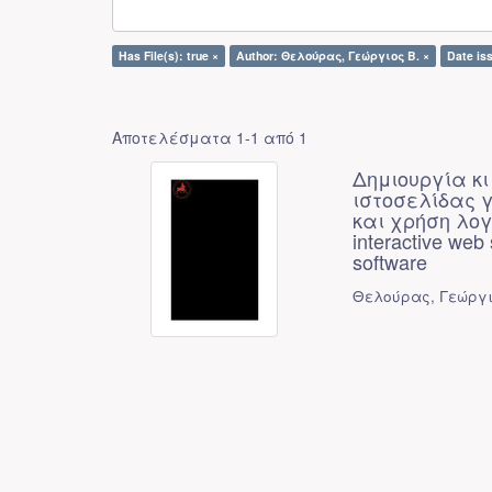
Has File(s): true ×
Author: Θελούρας, Γεώργιος Β. ×
Date is
Αποτελέσματα 1-1 από 1
Δημιουργία κ
ιστοσελίδας γ
και χρήση λογι
interactive web s
software
Θελούρας, Γεώργι