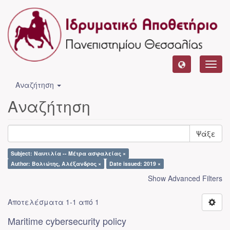
Toggl
navig
Αναζήτηση
Αναζήτηση
Ψάξε
Subject: Ναυτιλία -- Μέτρα ασφαλείας ×
Author: Βολιώτης, Αλέξανδρος ×
Date issued: 2019 ×
Show Advanced Filters
Αποτελέσματα 1-1 από 1
Maritime cybersecurity policy