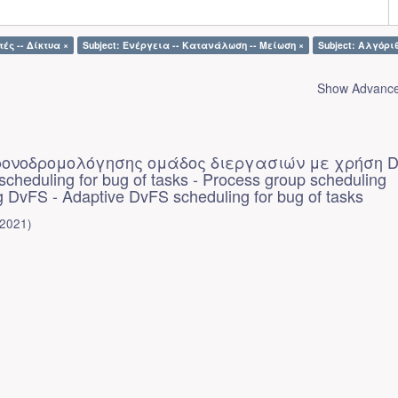
ές -- Δίκτυα ×
Subject: Ενέργεια -- Κατανάλωση -- Μείωση ×
Subject: Αλγόρι
Show Advanced
ρονοδρομολόγησης ομάδος διεργασιών με χρήση D
cheduling for bug of tasks - Process group scheduling
g DvFS - Adaptive DvFS scheduling for bug of tasks
2021
)