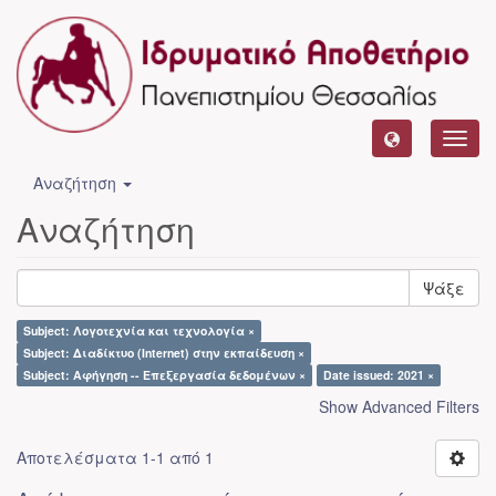
Toggl
navig
Αναζήτηση
Αναζήτηση
Ψάξε
Subject: Λογοτεχνία και τεχνολογία ×
Subject: Διαδίκτυο (Internet) στην εκπαίδευση ×
Subject: Αφήγηση -- Επεξεργασία δεδομένων ×
Date issued: 2021 ×
Show Advanced Filters
Αποτελέσματα 1-1 από 1