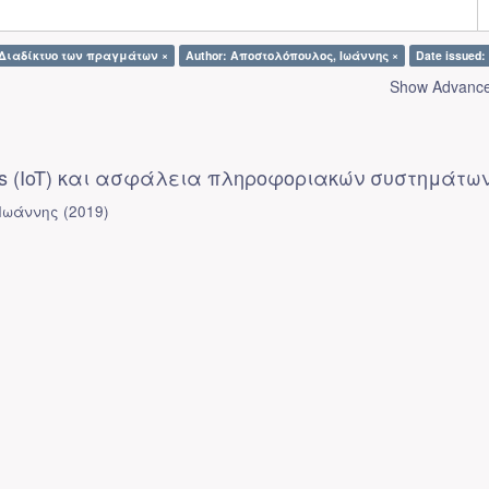
: Διαδίκτυο των πραγμάτων ×
Author: Αποστολόπουλος, Ιωάννης ×
Date issued:
Show Advanced
hings (IoT) και ασφάλεια πληροφοριακών συστημάτω
Ιωάννης
(
2019
)